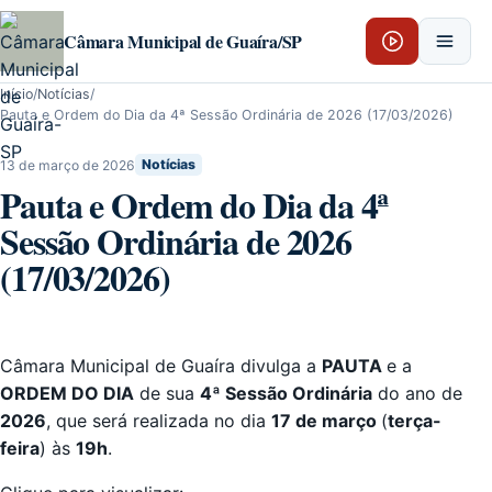
Pular para o conteúdo
Câmara Municipal de Guaíra/SP
Início
/
Notícias
/
Pauta e Ordem do Dia da 4ª Sessão Ordinária de 2026 (17/03/2026)
13 de março de 2026
Notícias
Pauta e Ordem do Dia da 4ª
Sessão Ordinária de 2026
(17/03/2026)
Câmara Municipal de Guaíra divulga a
PAUTA
e a
ORDEM DO DIA
de sua
4ª
Sessão Ordinária
do ano de
2026
, que será realizada no dia
17 de março
(
terça
-
feira
) às
19h
.