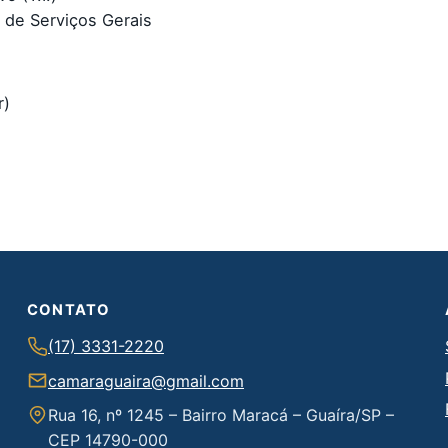
e Serviços Gerais
r)
CONTATO
(17) 3331-2220
camaraguaira@gmail.com
Rua 16, nº 1245 – Bairro Maracá – Guaíra/SP –
CEP 14790-000