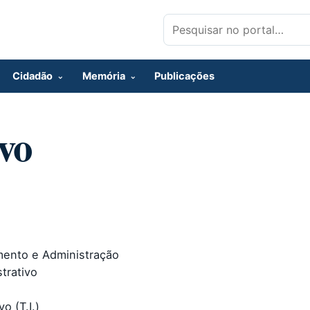
Pesquisar por:
Cidadão
Memória
Publicações
vo
nto e Administração
trativo
 (T.I.)