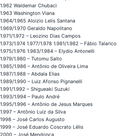
1.962 Waldemar Chubaci
1.963 Washington Viana
1.964/1.965 Aloizio Lelis Santana
1.969/1.970 Geraldo Napolitano
1.971/1.972 – Leozino Dias Campos
1.973/1.974 1.977/1.978 1.981/1.982 – Fábio Talarico
1.975/1.976 1.983/1.984 – Elydio Antonelli
1.979/1.980 – Tutomu Saito
1.985/1.986 – Antônio de Oliveira Lima
1.987/1.988 – Abdala Elias
1.989/1.990 – Luiz Afonso Pignanelli
1.991/1.992 – Shigueaki Suzuki
1.993/1.994 – Paulo André
1.995/1.996 – Antônio de Jesus Marques
1.997 – Antônio Luiz da Silva
1998 – José Carlos Augusto
1999 – José Eduardo Coscrato Lélis
2000 – José Mendonça