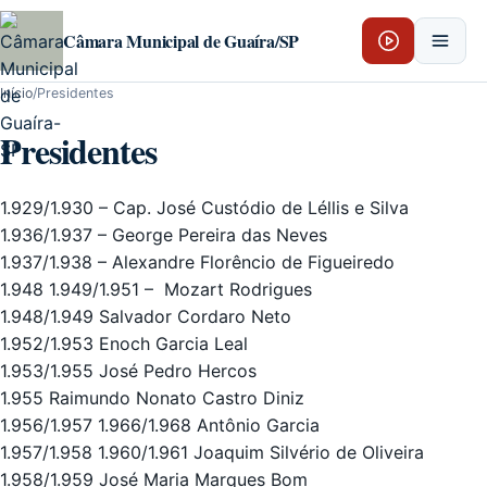
Pular para o conteúdo
Câmara Municipal de Guaíra/SP
Início
/
Presidentes
Presidentes
1.929/1.930 – Cap. José Custódio de Léllis e Silva
1.936/1.937 – George Pereira das Neves
1.937/1.938 – Alexandre Florêncio de Figueiredo
1.948 1.949/1.951 – Mozart Rodrigues
1.948/1.949 Salvador Cordaro Neto
1.952/1.953 Enoch Garcia Leal
1.953/1.955 José Pedro Hercos
1.955 Raimundo Nonato Castro Diniz
1.956/1.957 1.966/1.968 Antônio Garcia
1.957/1.958 1.960/1.961 Joaquim Silvério de Oliveira
1.958/1.959 José Maria Marques Bom