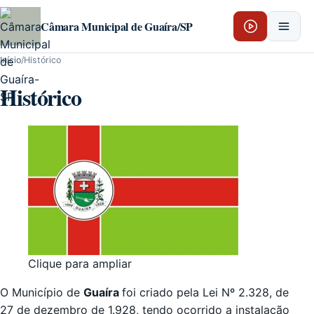
Pular para o conteúdo
Câmara Municipal de Guaíra/SP
Início
/
Histórico
Histórico
Clique para ampliar
O Município de
Guaíra
foi criado pela Lei Nº 2.328, de
27 de dezembro de 1.928, tendo ocorrido a instalação