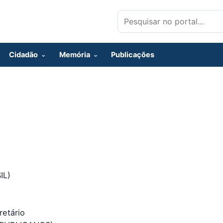
Pesquisar por:
Cidadão
Memória
Publicações
IL)
etário