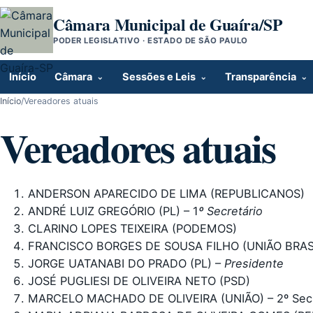
Pular para o conteúdo
Câmara Municipal de Guaíra/SP
PODER LEGISLATIVO · ESTADO DE SÃO PAULO
Início
Câmara
Sessões e Leis
Transparência
Início
/
Vereadores atuais
Vereadores atuais
ANDERSON APARECIDO DE LIMA (REPUBLICANOS)
ANDRÉ LUIZ GREGÓRIO (PL) – 1
º Secretário
CLARINO LOPES TEIXEIRA (PODEMOS)
FRANCISCO BORGES DE SOUSA FILHO (UNIÃO BRAS
JORGE UATANABI DO PRADO (PL) –
Presidente
JOSÉ PUGLIESI DE OLIVEIRA NETO (PSD)
MARCELO MACHADO DE OLIVEIRA (UNIÃO) – 2º Secr