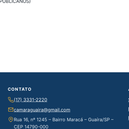
EPUBLICANOS)
CONTATO
(17) 3331-2220
camaraguaira@gmail.com
Rua 16, nº 1245 – Bairro Maracá – Guaíra/SP –
CEP 14790-000