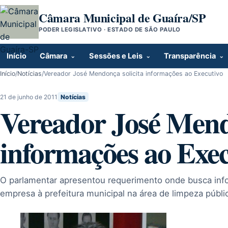
Pular para o conteúdo
Câmara Municipal de Guaíra/SP
PODER LEGISLATIVO · ESTADO DE SÃO PAULO
Início
Câmara
Sessões e Leis
Transparência
Início
/
Notícias
/
Vereador José Mendonça solicita informações ao Executivo
21 de junho de 2011
Notícias
Vereador José Mend
informações ao Exec
O parlamentar apresentou requerimento onde busca inf
empresa à prefeitura municipal na área de limpeza públi