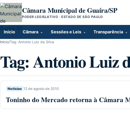
Pular para o conteúdo
Câmara Municipal de Guaíra/SP
PODER LEGISLATIVO · ESTADO DE SÃO PAULO
Início
Câmara
Sessões e Leis
Transparência
Início
/
Tag:
Antonio Luiz da Silva
Tag:
Antonio Luiz d
Notícias
12 de agosto de 2010
Toninho do Mercado retorna à Câmara M