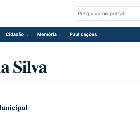
Pesquisar por:
Cidadão
Memória
Publicações
a Silva
unicipal