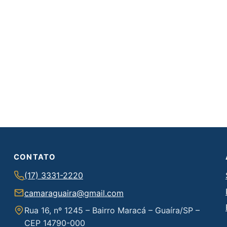
CONTATO
(17) 3331-2220
camaraguaira@gmail.com
Rua 16, nº 1245 – Bairro Maracá – Guaíra/SP –
CEP 14790-000