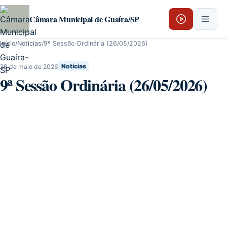
Pular para o conteúdo
Câmara Municipal de Guaíra/SP
Início
/
Notícias
/
9ª Sessão Ordinária (26/05/2026)
26 de maio de 2026
Notícias
9ª Sessão Ordinária (26/05/2026)