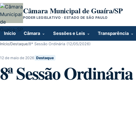
Pular para o conteúdo
Câmara Municipal de Guaíra/SP
PODER LEGISLATIVO · ESTADO DE SÃO PAULO
Início
Câmara
Sessões e Leis
Transparência
Início
/
Destaque
/
8ª Sessão Ordinária (12/05/2026)
12 de maio de 2026
Destaque
8ª Sessão Ordinária