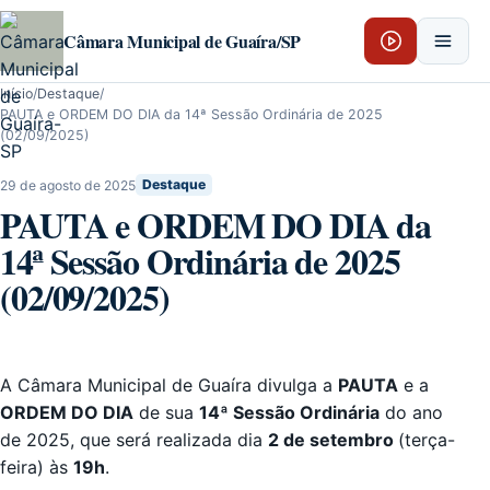
Pular para o conteúdo
Câmara Municipal de Guaíra/SP
Início
/
Destaque
/
PAUTA e ORDEM DO DIA da 14ª Sessão Ordinária de 2025
(02/09/2025)
29 de agosto de 2025
Destaque
PAUTA e ORDEM DO DIA da
14ª Sessão Ordinária de 2025
(02/09/2025)
A Câmara Municipal de Guaíra divulga a
PAUTA
e a
ORDEM DO DIA
de sua
14ª
Sessão Ordinária
do ano
de 2025, que será realizada dia
2 de setembro
(terça-
feira) às
19h
.