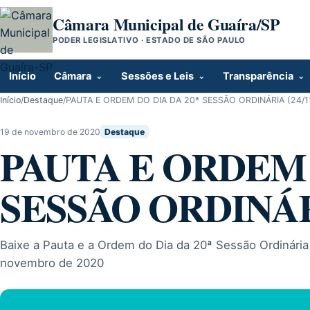
Pular para o conteúdo
Câmara Municipal de Guaíra/SP
PODER LEGISLATIVO · ESTADO DE SÃO PAULO
Início
Câmara
Sessões e Leis
Transparência
Início
/
Destaque
/
PAUTA E ORDEM DO DIA DA 20ª SESSÃO ORDINÁRIA (24/1
19 de novembro de 2020
Destaque
PAUTA E ORDEM 
SESSÃO ORDINÁRIA
Baixe a Pauta e a Ordem do Dia da 20ª Sessão Ordinária 
novembro de 2020