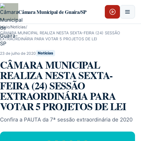
Pular para o conteúdo
Câmara Municipal de Guaíra/SP
Início
/
Notícias
/
CÂMARA MUNICIPAL REALIZA NESTA SEXTA-FEIRA (24) SESSÃO
EXTRAORDINÁRIA PARA VOTAR 5 PROJETOS DE LEI
23 de julho de 2020
Notícias
CÂMARA MUNICIPAL
REALIZA NESTA SEXTA-
FEIRA (24) SESSÃO
EXTRAORDINÁRIA PARA
VOTAR 5 PROJETOS DE LEI
Confira a PAUTA da 7ª sessão extraordinária de 2020