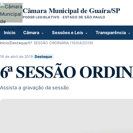
Pular para o conteúdo
Câmara Municipal de Guaíra/SP
PODER LEGISLATIVO · ESTADO DE SÃO PAULO
Início
Câmara
Sessões e Leis
Transparência
Início
/
Destaque
/
6ª SESSÃO ORDINÁRIA (16/04/2019)
16 de abril de 2019
Destaque
6ª SESSÃO ORDINÁ
Assista a gravação da sessão