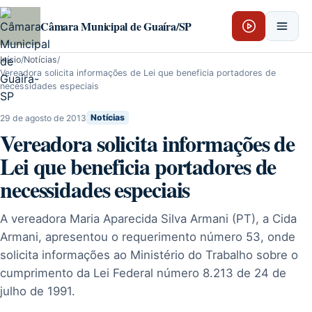
Pular para o conteúdo
Câmara Municipal de Guaíra/SP
Início
/
Notícias
/
Vereadora solicita informações de Lei que beneficia portadores de
necessidades especiais
29 de agosto de 2013
Notícias
Vereadora solicita informações de
Lei que beneficia portadores de
necessidades especiais
A vereadora Maria Aparecida Silva Armani (PT), a Cida
Armani, apresentou o requerimento número 53, onde
solicita informações ao Ministério do Trabalho sobre o
cumprimento da Lei Federal número 8.213 de 24 de
julho de 1991.