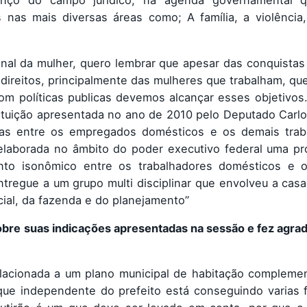
anço do campo jurídico, na agenda governamental 
 nas mais diversas áreas como; A família, a violência
nal da mulher, quero lembrar que apesar das conquistas
direitos, principalmente das mulheres que trabalham, q
 políticas publicas devemos alcançar esses objetivos.
tuição apresentada no ano de 2010 pelo Deputado Carlo
istas entre os empregados domésticos e os demais trab
laborada no âmbito do poder executivo federal uma pr
nto isonômico entre os trabalhadores domésticos e 
entregue a um grupo multi disciplinar que envolveu a casa 
cial, da fazenda e do planejamento”
bre suas indicações apresentadas na sessão e fez agra
elacionada a um plano municipal de habitação compleme
que independente do prefeito está conseguindo varias 