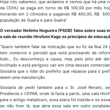
Hoje nós sabemos, que andamos e vemos que há uma nec
da CDHU se paga em torno de R$ 100,00 por mês hoj
morando em 2 cômodos e pagando R$ 400,00, R$ 500,0
população de Guaíra e para Guaíra”
O vereador Netinho Nogueira (PSDB) falou sobre suas i
a sala de reunião Hirofumi Kage os princípios de educaç
“Quero também falar da indicação que eu fiz da Rua 24 
tem comercio e percebi que está precisando de refor
lodo… Eu desconheço a causa, mas pelo jeito até deng
inclinado e está perigoso cair em cima desses comercia
Gostaria que o líder do prefeito que repasse para o p
deem uma manutenção.
Gostaria de pedir também para o Sr. José Renato, se
Predilecta o CEPAR, onde lá fazia a parte, uma sala Hir
para o antigo matadouro, essa placa foi trazida e se ess
se não tiver lá, que abra essa sala em outro estabe