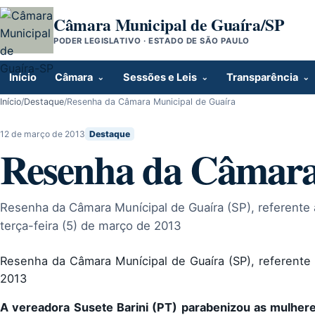
Pular para o conteúdo
Câmara Municipal de Guaíra/SP
PODER LEGISLATIVO · ESTADO DE SÃO PAULO
Início
Câmara
Sessões e Leis
Transparência
Início
/
Destaque
/
Resenha da Câmara Municipal de Guaíra
12 de março de 2013
Destaque
Resenha da Câmara
Resenha da Câmara Munícipal de Guaíra (SP), referente a
terça-feira (5) de março de 2013
Resenha da Câmara Munícipal de Guaíra (SP), referente a
2013
A vereadora Susete Barini (PT) parabenizou as mulhere