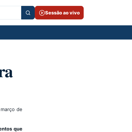
Sessão ao vivo
ra
e março de
entos que