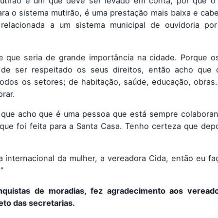
utirão é um que deve ser levado em conta, por que o 
ra o sistema mutirão, é uma prestação mais baixa e cab
 relacionada a um sistema municipal de ouvidoria po
 e que seria de grande importância na cidade. Porque o
 de ser respeitado os seus direitos, então acho que
todos os setores; de habitação, saúde, educação, obra
rar.
r que acho que é uma pessoa que está sempre colabora
que foi feita para a Santa Casa. Tenho certeza que dep
 internacional da mulher, a vereadora Cida, então eu fa
”
nquistas de moradias, fez agradecimento aos veread
eto das secretarias.