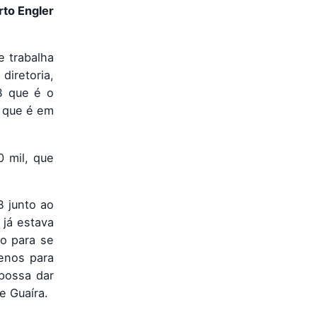
to Engler
e trabalha
diretoria,
B que é o
 que é em
 mil, que
 junto ao
 já estava
o para se
enos para
possa dar
e Guaíra.