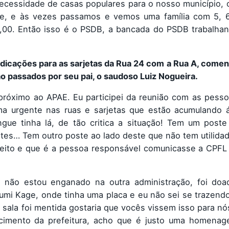
essidade de casas populares para o nosso município, 
e, e às vezes passamos e vemos uma família com 5, 
0. Então isso é o PSDB, a bancada do PSDB trabalhan
ndicações para as sarjetas da Rua 24 com a Rua A, come
ão passados por seu pai, o saudoso Luiz Nogueira.
próximo ao APAE. Eu participei da reunião com as pesso
ma urgente nas ruas e sarjetas que estão acumulando 
ue tinha lá, de tão critica a situação! Tem um poste
ntes… Tem outro poste ao lado deste que não tem utilida
refeito e que é a pessoa responsável comunicasse a CPF
 não estou enganado na outra administração, foi doa
ofumi Kage, onde tinha uma placa e eu não sei se trazen
a sala foi mentida gostaria que vocês vissem isso para nó
lecimento da prefeitura, acho que é justo uma homena