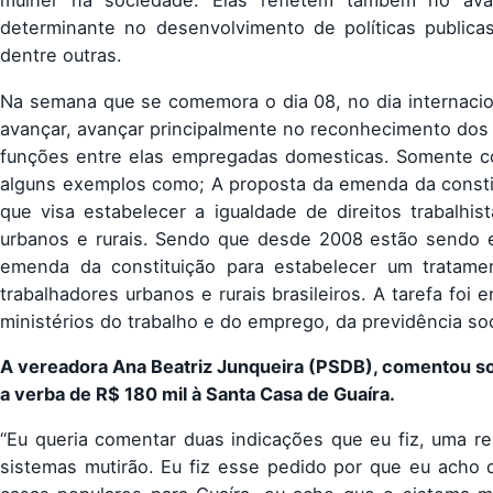
mulher na sociedade. Elas refletem também no av
determinante no desenvolvimento de políticas publicas
dentre outras.
Na semana que se comemora o dia 08, no dia internacio
avançar, avançar principalmente no reconhecimento dos 
funções entre elas empregadas domesticas. Somente com
alguns exemplos como; A proposta da emenda da consti
que visa estabelecer a igualdade de direitos trabalh
urbanos e rurais. Sendo que desde 2008 estão sendo e
emenda da constituição para estabelecer um tratame
trabalhadores urbanos e rurais brasileiros. A tarefa foi 
ministérios do trabalho e do emprego, da previdência so
A vereadora Ana Beatriz Junqueira (PSDB), comentou so
a verba de R$ 180 mil à Santa Casa de Guaíra.
“Eu queria comentar duas indicações que eu fiz, uma r
sistemas mutirão. Eu fiz esse pedido por que eu acho 