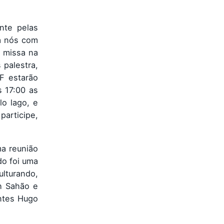
nte pelas
a nós com
a missa na
 palestra,
F estarão
s 17:00 as
o lago, e
participe,
ma reunião
do foi uma
ulturando,
th Sahão e
ntes Hugo