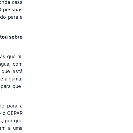
onde casa
6 pessoas
do para a
ntou sobre
as que ali
água, com
 que está
de alguma.
L para que
do para a
do o CEPAR
s, por que
gem a uma