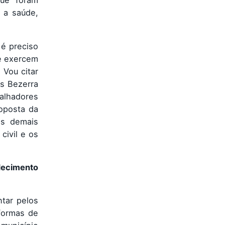
que foram
, a saúde,
 é preciso
ue exercem
 Vou citar
s Bezerra
alhadores
oposta da
os demais
civil e os
decimento
ntar pelos
formas de