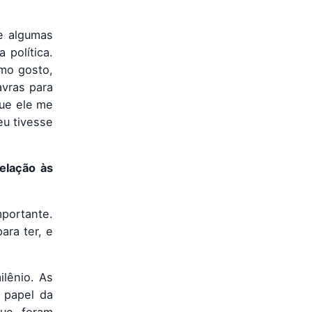
re algumas
 política.
mo gosto,
avras para
que ele me
eu tivesse
elação às
portante.
ara ter, e
lênio. As
 papel da