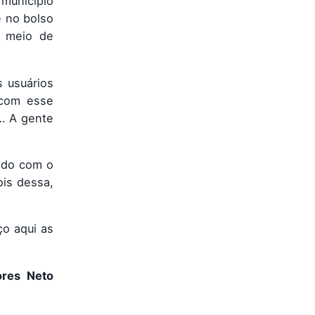
município
e no bolso
r meio de
s usuários
 com esse
s… A gente
ndo com o
ois dessa,
ço aqui as
ores Neto