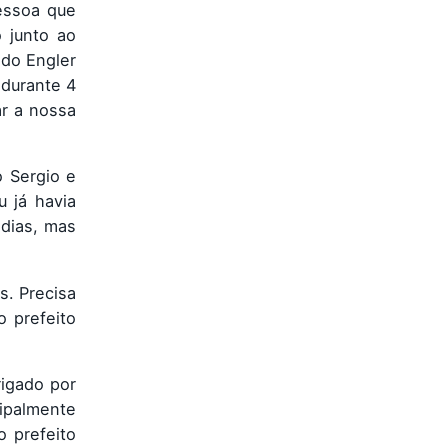
essoa que
 junto ao
do Engler
 durante 4
ar a nossa
o Sergio e
 já havia
adias, mas
s. Precisa
 prefeito
rigado por
cipalmente
 prefeito