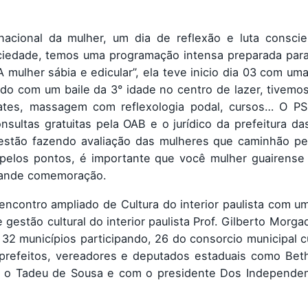
cional da mulher, um dia de reflexão e luta conscie
iedade, temos uma programação intensa preparada par
 mulher sábia e edicular”, ela teve inicio dia 03 com um
ndo com um baile da 3° idade no centro de lazer, tivemos
ates, massagem com reflexologia podal, cursos… O PS
ultas gratuitas pela OAB e o jurídico da prefeitura da
stão fazendo avaliação das mulheres que caminhão pel
pelos pontos, é importante que você mulher guairense 
grande comemoração.
encontro ampliado de Cultura do interior paulista com u
gestão cultural do interior paulista Prof. Gilberto Morga
 32 municípios participando, 26 do consorcio municipal c
ce-prefeitos, vereadores e deputados estaduais como Be
m o Tadeu de Sousa e com o presidente Dos Independe