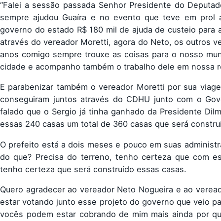
“Falei a sessão passada Senhor Presidente do Deputado
sempre ajudou Guaíra e no evento que teve em prol a
governo do estado R$ 180 mil de ajuda de custeio para
através do vereador Moretti, agora do Neto, os outros v
anos comigo sempre trouxe as coisas para o nosso muni
cidade e acompanho também o trabalho dele em nossa r
E parabenizar também o vereador Moretti por sua viage
conseguiram juntos através do CDHU junto com o Gove
falado que o Sergio já tinha ganhado da Presidente Di
essas 240 casas um total de 360 casas que será constru
O prefeito está a dois meses e pouco em suas administra
do que? Precisa do terreno, tenho certeza que com es
tenho certeza que será construído essas casas.
Quero agradecer ao vereador Neto Nogueira e ao veread
estar votando junto esse projeto do governo que veio pa
vocês podem estar cobrando de mim mais ainda por que