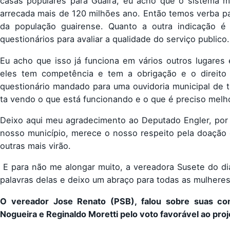
casas populares para Guaíra, eu acho que o sistema m
arrecada mais de 120 milhões ano. Então temos verba pa
da população guairense. Quanto a outra indicação é
questionários para avaliar a qualidade do serviço publico.
Eu acho que isso já funciona em vários outros lugares
eles tem competência e tem a obrigação e o direito
questionário mandado para uma ouvidoria municipal de 
ta vendo o que está funcionando e o que é preciso melho
Deixo aqui meu agradecimento ao Deputado Engler, po
nosso município, merece o nosso respeito pela doação 
outras mais virão.
E para não me alongar muito, a vereadora Susete do dia
palavras delas e deixo um abraço para todas as mulheres
O vereador Jose Renato (PSB), falou sobre suas co
Nogueira e Reginaldo Moretti pelo voto favorável ao proj