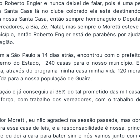
 Roberto Engler e nunca deixei de falar, pois é uma p
 Santa Casa lá no clube colorado ela está destinando
 a nossa Santa Casa, então sempre homenageio o Deputa
ereadores, a Bia, Zé, Natal, mas sempre o Moretti esteve
cípio, então Roberto Engler está de parabéns por ajud
egião.
m a São Paulo a 14 dias atrás, encontrou com o prefeit
rno do Estado, 240 casas para o nosso município. Eu
lma, através do programa minha casa minha vida 120 mor
ída para a nossa população de Guaíra.
ção e já conseguiu ai 36% do tal prometido das mil casa
forço, com trabalho dos vereadores, com o trabalho do
or Moretti, eu não agradeci na sessão passada, mas ob
ra essa casa de leis, e a responsabilidade é nossa, prin
 eu dei a cara para bater sim e nós vamos junto com o