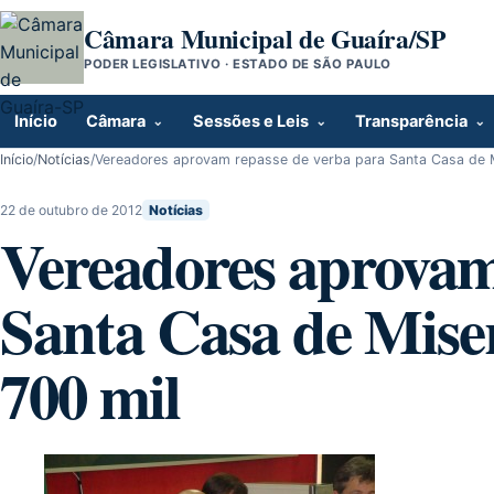
Pular para o conteúdo
Câmara Municipal de Guaíra/SP
PODER LEGISLATIVO · ESTADO DE SÃO PAULO
Início
Câmara
Sessões e Leis
Transparência
Início
/
Notícias
/
Vereadores aprovam repasse de verba para Santa Casa de Mi
22 de outubro de 2012
Notícias
Vereadores aprovam
Santa Casa de Miser
700 mil