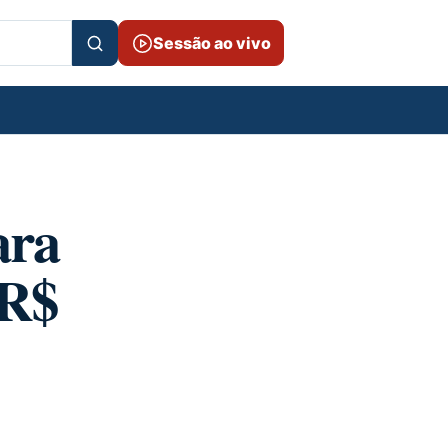
Sessão ao vivo
ara
 R$