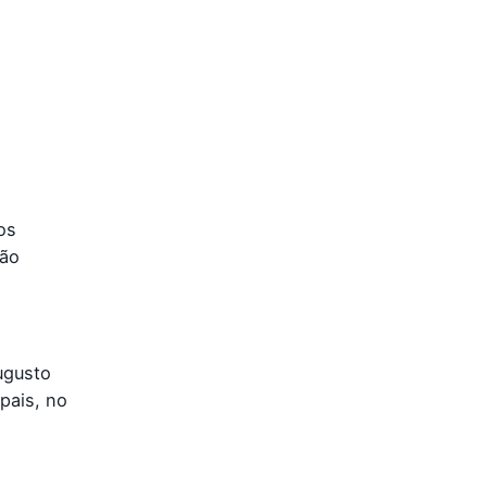
os
não
ugusto
pais, no