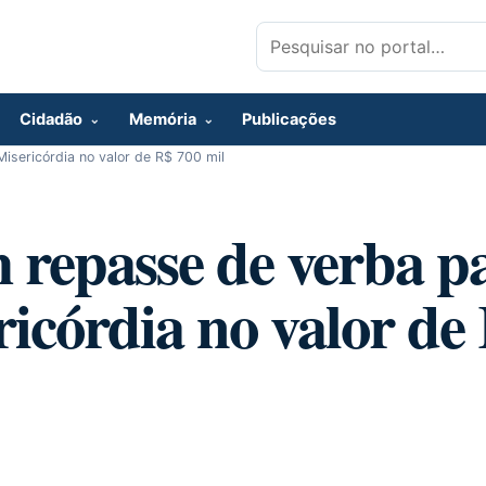
Pesquisar por:
Cidadão
Memória
Publicações
sericórdia no valor de R$ 700 mil
 repasse de verba p
icórdia no valor de