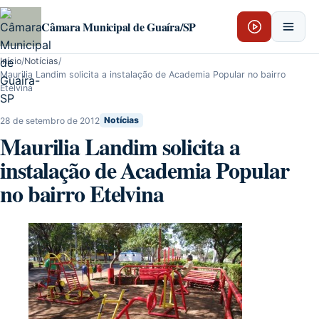
Pular para o conteúdo
Câmara Municipal de Guaíra/SP
Início
/
Notícias
/
Maurilia Landim solicita a instalação de Academia Popular no bairro
Etelvina
28 de setembro de 2012
Notícias
Maurilia Landim solicita a
instalação de Academia Popular
no bairro Etelvina