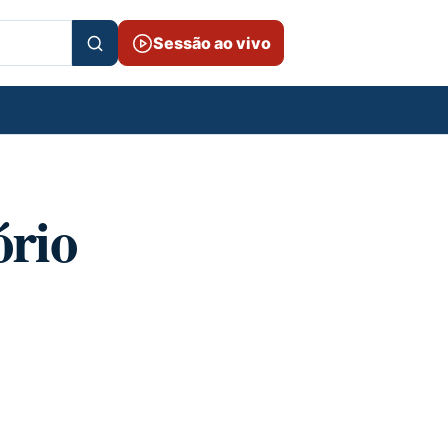
Sessão ao vivo
ório