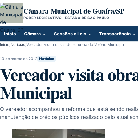
Pular para o conteúdo
Câmara Municipal de Guaíra/SP
PODER LEGISLATIVO · ESTADO DE SÃO PAULO
Início
Câmara
Sessões e Leis
Transparência
Início
/
Notícias
/
Vereador visita obras de reforma do Velório Municipal
19 de março de 2012
Notícias
Vereador visita obr
Municipal
O vereador acompanhou a reforma que está sendo realiza
manutenção de prédios públicos realizado pelo atual ad