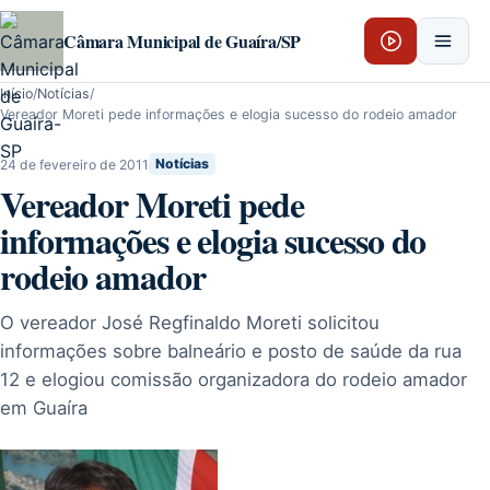
Pular para o conteúdo
Câmara Municipal de Guaíra/SP
Início
/
Notícias
/
Vereador Moreti pede informações e elogia sucesso do rodeio amador
24 de fevereiro de 2011
Notícias
Vereador Moreti pede
informações e elogia sucesso do
rodeio amador
O vereador José Regfinaldo Moreti solicitou
informações sobre balneário e posto de saúde da rua
12 e elogiou comissão organizadora do rodeio amador
em Guaíra