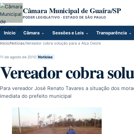
Pular para o conteúdo
Câmara Municipal de Guaíra/SP
PODER LEGISLATIVO · ESTADO DE SÃO PAULO
Início
Câmara
Sessões e Leis
Transparência
Início
/
Notícias
/
Vereador cobra solução para a Alça Oeste
11 de agosto de 2010
Notícias
Vereador cobra solu
Para vereador José Renato Tavares a situação dos mora
imediata do prefeito municipal