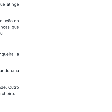
ue atinge
solução do
anças que
u.
queira, a
rando uma
ade. Outro
 cheiro.