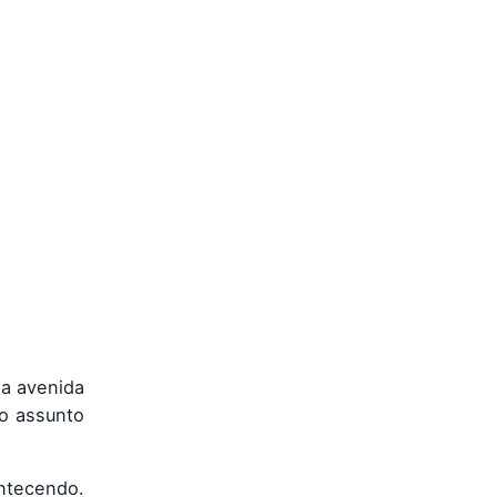
a avenida
 o assunto
ntecendo.