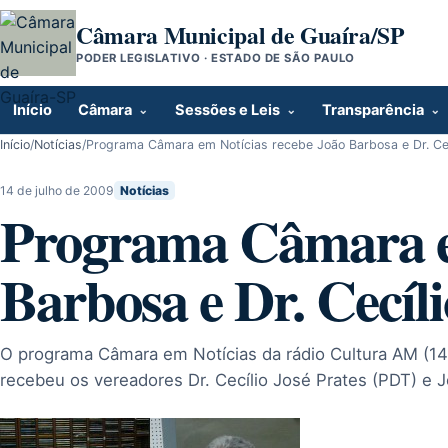
Pular para o conteúdo
Câmara Municipal de Guaíra/SP
PODER LEGISLATIVO · ESTADO DE SÃO PAULO
Início
Câmara
Sessões e Leis
Transparência
Início
/
Notícias
/
Programa Câmara em Notícias recebe João Barbosa e Dr. Cec
14 de julho de 2009
Notícias
Programa Câmara em
Barbosa e Dr. Cecíli
O programa Câmara em Notícias da rádio Cultura AM (147
recebeu os vereadores Dr. Cecílio José Prates (PDT) e 