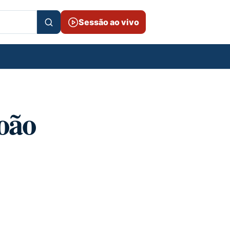
Sessão ao vivo
oão