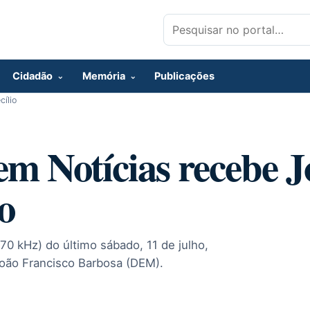
Pesquisar por:
Cidadão
Memória
Publicações
ílio
 Notícias recebe J
o
0 kHz) do último sábado, 11 de julho,
João Francisco Barbosa (DEM).