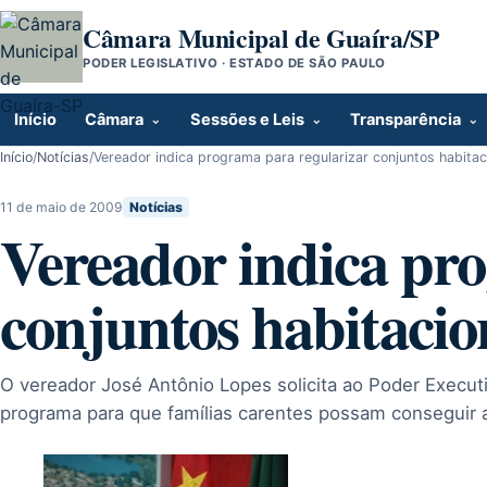
Pular para o conteúdo
Câmara Municipal de Guaíra/SP
PODER LEGISLATIVO · ESTADO DE SÃO PAULO
Início
Câmara
Sessões e Leis
Transparência
Início
/
Notícias
/
Vereador indica programa para regularizar conjuntos habitac
11 de maio de 2009
Notícias
Vereador indica pr
conjuntos habitacio
O vereador José Antônio Lopes solicita ao Poder Executi
programa para que famílias carentes possam conseguir a