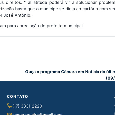
us direitos. “Tal atitude poderá vir a solucionar probl
rização basta que o munícipe se dirija ao cartório com se
r José Antônio.
am para apreciação do prefeito municipal.
Ouça o programa Câmara em Notícia do últi
(09
CONTATO
(17) 3331-2220
camaraguaira@gmail.com