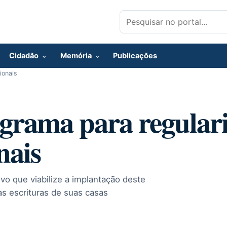
Pesquisar por:
Cidadão
Memória
Publicações
ionais
ograma para regular
nais
vo que viabilize a implantação deste
s escrituras de suas casas