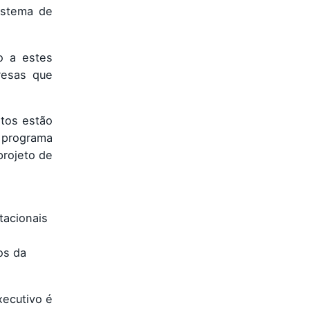
istema de
o a estes
resas que
tos estão
e programa
projeto de
tacionais
os da
xecutivo é