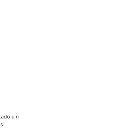
izado um
as