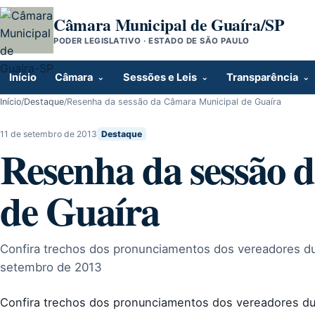
Pular para o conteúdo
Câmara Municipal de Guaíra/SP
PODER LEGISLATIVO · ESTADO DE SÃO PAULO
Início
Câmara
Sessões e Leis
Transparência
Início
/
Destaque
/
Resenha da sessão da Câmara Municipal de Guaíra
11 de setembro de 2013
Destaque
Resenha da sessão 
de Guaíra
Confira trechos dos pronunciamentos dos vereadores dur
setembro de 2013
Confira trechos dos pronunciamentos dos vereadores dur