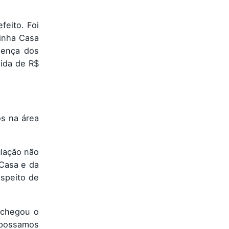
feito. Foi
inha Casa
sença dos
tida de R$
os na área
ulação não
 Casa e da
espeito de
 chegou o
 possamos