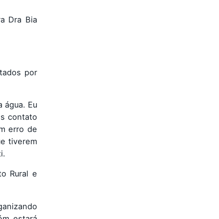
a Dra Bia
tados por
a água. Eu
os contato
m erro de
ue tiverem
i.
o Rural e
rganizando
ém estará