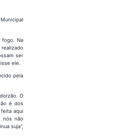
 Municipal
 fogo. Na
 realizado
ossam ser
isse ele.
ecido pela
dorzão. O
não é dos
feita aqui
, nós não
nua suja”,