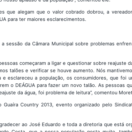
s que alegam que o valor cobrado dobrou, a vereador
UA para ter maiores esclarecimentos.
e a sessão da Câmara Municipal sobre problemas enfren
pessoas começaram a ligar e questionar sobre reajuste d
timos talões e verificar se houve aumento. Nós mantivem
 e esclareceu a população, os consumidores, que foi u
urarem o DEÁGUA para fazer um novo talão. As pessoas q
ajuste da água, foi problema de leitura”, comentou Moret
Guaíra Country 2013, evento organizado pelo Sindicat
 agradecer ao José Eduardo e toda a diretoria que está o
ardo Costa, que a nossa população gosta muito, tamb