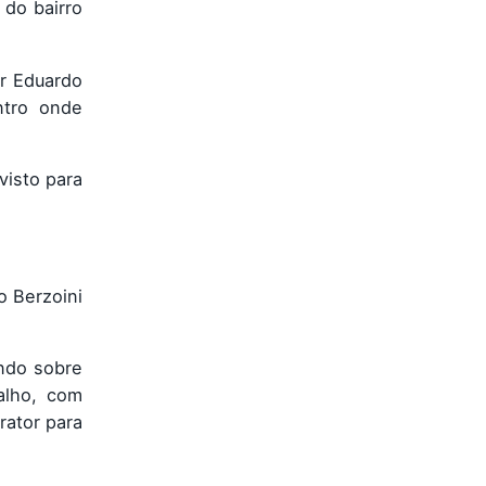
 do bairro
or Eduardo
ntro onde
visto para
o Berzoini
ando sobre
alho, com
rator para