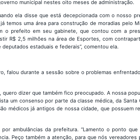
overno municipal nestes oito meses de administração.
uando ela disse que está decepcionada com o nosso pre
 já temos uma área para construção de moradias pelo M
m o prefeito em seu gabinete, que contou com a pre
estir R$ 2,5 milhões na área de Esportes, com contrapar
 deputados estaduais e federais”, comentou ela.
ro, falou durante a sessão sobre o problemas enfrentad
la, quero dizer que também fico preocupado. A nossa pop
xista um consenso por parte da classe médica, da Santa
São médicos já antigos de nossa cidade, que possuem r
 por ambulâncias da prefeitura. “Lamento o ponto que
ência. Peço também a atenção, para que nós vereadores