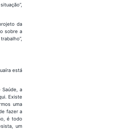
ituação”,
rojeto da
ão sobre a
rabalho”,
uaíra está
e Saúde, a
ui. Existe
ermos uma
de fazer a
ão, é todo
sista, um