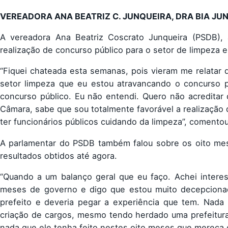
VEREADORA ANA BEATRIZ C. JUNQUEIRA, DRA BIA JU
A vereadora Ana Beatriz Coscrato Junqueira (PSDB), 
realização de concurso público para o setor de limpeza e 
“Fiquei chateada esta semanas, pois vieram me relatar q
setor limpeza que eu estou atravancando o concurso p
concurso público. Eu não entendi. Quero não acreditar 
Câmara, sabe que sou totalmente favorável a realização
ter funcionários públicos cuidando da limpeza”, comentou
A parlamentar do PSDB também falou sobre os oito me
resultados obtidos até agora.
“Quando a um balanço geral que eu faço. Achei interess
meses de governo e digo que estou muito decepcionad
prefeito e deveria pegar a experiência que tem. Nada
criação de cargos, mesmo tendo herdado uma prefeitura
nada que ele tenha feito nestes oito meses que mereça 