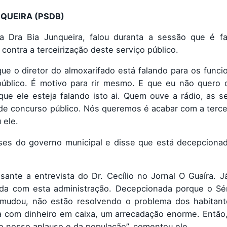
NQUEIRA (PSDB)
a Dra Bia Junqueira, falou duranta a sessão que é fa
contra a terceirização deste serviço público.
ue o diretor do almoxarifado está falando para os funci
úblico. É motivo para rir mesmo. E que eu não quero 
que ele esteja falando isto ai. Quem ouve a rádio, as 
 de concurso público. Nós queremos é acabar com a terce
 ele.
ses do governo municipal e disse que está decepciona
ante a entrevista do Dr. Cecílio no Jornal O Guaíra. J
a com esta administração. Decepcionada porque o Sérg
 mudou, não estão resolvendo o problema dos habitant
 com dinheiro em caixa, um arrecadação enorme. Então,
o nosso aplauso e da população”, comentou ele.