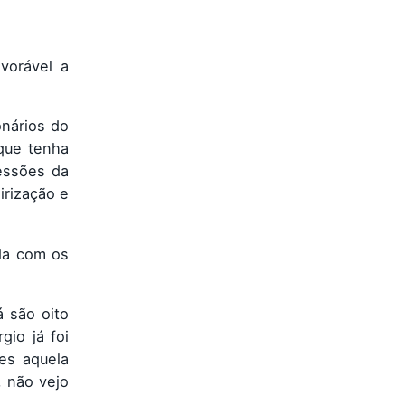
vorável a
onários do
que tenha
sessões da
irização e
da com os
á são oito
io já foi
es aquela
 não vejo