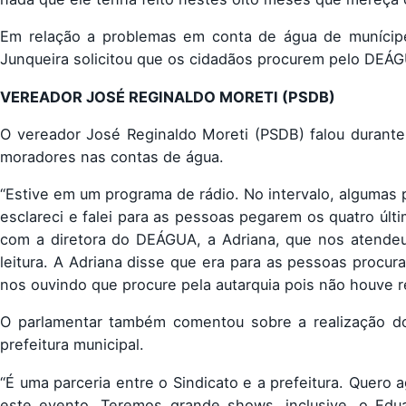
Em relação a problemas em conta de água de munícipe
Junqueira solicitou que os cidadãos procurem pelo DEÁG
VEREADOR JOSÉ REGINALDO MORETI (PSDB)
O vereador José Reginaldo Moreti (PSDB) falou durant
moradores nas contas de água.
“Estive em um programa de rádio. No intervalo, algumas 
esclareci e falei para as pessoas pegarem os quatro úl
com a diretora do DEÁGUA, a Adriana, que nos atendeu
leitura. A Adriana disse que era para as pessoas proc
nos ouvindo que procure pela autarquia pois não houve re
O parlamentar também comentou sobre a realização do 
prefeitura municipal.
“É uma parceria entre o Sindicato e a prefeitura. Quero
este evento. Teremos grande shows, inclusive, o Edu